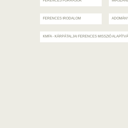
FERENCES FORRÁSOK
IMASZÁN
FERENCES IRODALOM
ADOMÁN
KMFA - KÁRPÁTALJAI FERENCES MISSZIÓ ALAPÍTV