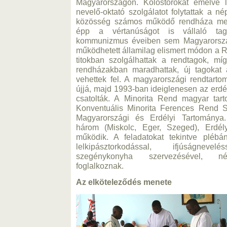
Magyarországon. Kolostorokat emelve l
nevelő-oktató szolgálatot folytattak a n
közösség számos működő rendháza melle
épp a vértanúságot is vállaló tagg
kommunizmus éveiben sem Magyarorsz
működhetett államilag elismert módon a
titokban szolgálhattak a rendtagok, mí
rendházakban maradhattak, új tagokat
vehettek fel. A magyarországi rendtart
újjá, majd 1993-ban ideiglenesen az erdé
csatolták. A Minorita Rend magyar tar
Konventuális Minorita Ferences Rend S
Magyarországi és Erdélyi Tartománya
három (Miskolc, Eger, Szeged), Erdé
működik. A feladatokat tekintve plébán
lelkipásztorkodással, ifjúságnev
szegénykonyha szervezésével, nép
foglalkoznak.
Az elköteleződés menete