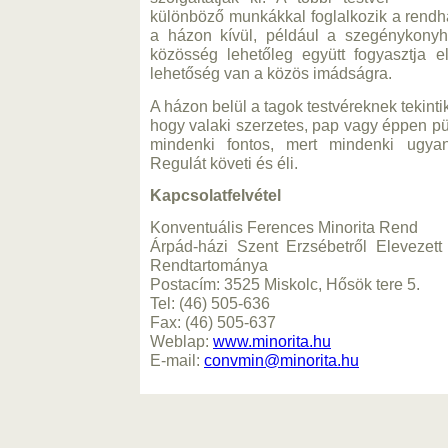
különböző munkákkal foglalkozik a rend
a házon kívül, például a szegénykonyh
közösség lehetőleg együtt fogyasztja e
lehetőség van a közös imádságra.
A házon belül a tagok testvéreknek tekintik
hogy valaki szerzetes, pap vagy éppen p
mindenki fontos, mert mindenki ugya
Regulát követi és éli.
Kapcsolatfelvétel
Konventuális Ferences Minorita Rend
Árpád-házi Szent Erzsébetről Elevezett
Rendtartománya
Postacím: 3525 Miskolc, Hősök tere 5.
Tel: (46) 505-636
Fax: (46) 505-637
Weblap:
www.minorita.hu
E-mail:
convmin@minorita.hu