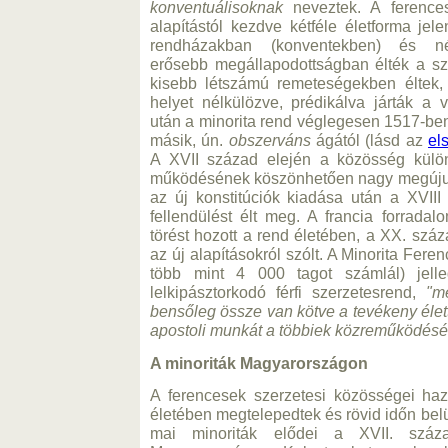
konventuálisoknak
neveztek. A ference
alapítástól kezdve kétféle életforma j
rendházakban (konventekben) és n
erősebb megállapodottságban élték a sz
kisebb létszámú remeteségekben éltek, 
helyet nélkülözve, prédikálva járták a
után a minorita rend véglegesen 1517-ben
másik, ún.
obszerváns
ágától (lásd az
el
A XVII század elején a közösség kül
működésének köszönhetően nagy megújul
az új konstitúciók kiadása után a XVII
fellendülést élt meg. A francia forradal
törést hozott a rend életében, a XX. szá
az új alapításokról szólt. A Minorita Fer
több mint 4 000 tagot számlál) jelleg
lelkipásztorkodó férfi szerzetesrend,
"m
bensőleg össze van kötve a tevékeny élett
apostoli munkát a többiek közreműködéséve
A minoriták Magyarországon
A ferencesek szerzetesi közösségei ha
életében megtelepedtek és rövid időn belü
mai minoriták elődei a XVII. száz