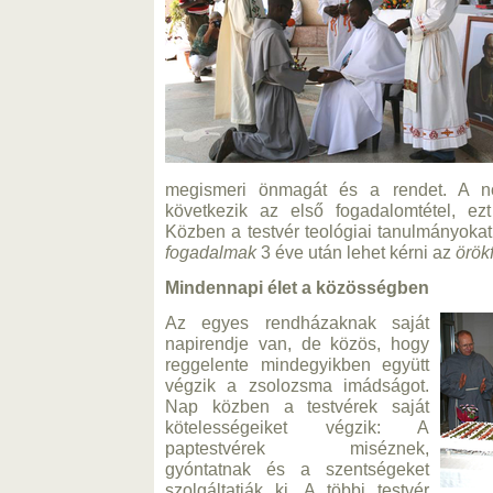
megismeri önmagát és a rendet. A no
következik az első fogadalomtétel, ezt
Közben a testvér teológiai tanulmányokat 
fogadalmak
3 éve után lehet kérni az
örök
Mindennapi élet a közösségben
Az egyes rendházaknak saját
napirendje van, de közös, hogy
reggelente mindegyikben együtt
végzik a zsolozsma imádságot.
Nap közben a testvérek saját
kötelességeiket végzik: A
paptestvérek miséznek,
gyóntatnak és a szentségeket
szolgáltatják ki. A többi testvér