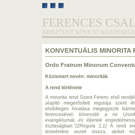
FERENCES CSA
KRISZTUST KÖVETŐ KÖZÖSSÉGE
KONVENTUÁLIS MINORITA
Ordo Fratrum Minorum Conventu
Közismert nevén: minoriták
A rend története
A minorita rend Szent Ferenc első rendjé
alapító megerősített regulája szerit 
elsődleges hivatása megegyezik bármel
ferencesével:
kövessék a mi Urunk
evangéliumát, és éljenek engedelmessé
tisztaságban."(2Regula 1,1)
A rend ere
testvérekre vezeti vissza, akiket m