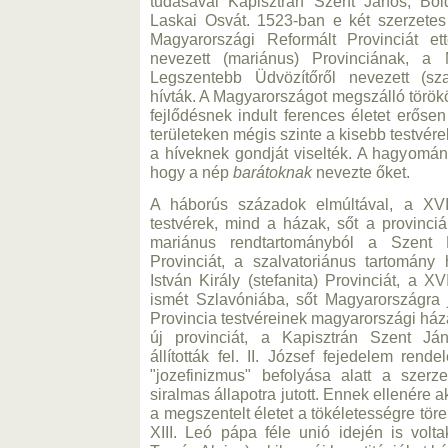
tudásával Kapisztrán Szent János, Bol
Laskai Osvát. 1523-ban e két szerzetes
Magyarországi Reformált Provinciát et
nevezett (mariánus) Provinciának, a
Legszentebb Üdvözítőről nevezett (sza
hívták. A Magyarországot megszálló törökö
fejlődésnek indult ferences életet erőse
területeken mégis szinte a kisebb testvére
a híveknek gondját viselték. A hagyomán
hogy a nép
barátoknak
nevezte őket.
A háborús századok elmúltával, a XV
testvérek, mind a házak, sőt a provinci
mariánus rendtartományból a Szent L
Provinciát, a szalvatoriánus tartomány
István Király (stefanita) Provinciát, a 
ismét Szlavóniába, sőt Magyarországra
Provincia testvéreinek magyarországi ház
új provinciát, a Kapisztrán Szent Ján
állították fel. II. József fejedelem rend
"jozefinizmus" befolyása alatt a szerz
siralmas állapotra jutott. Ennek ellenére a
a megszentelt életet a tökéletességre tör
XIII. Leó pápa féle unió idején is volta