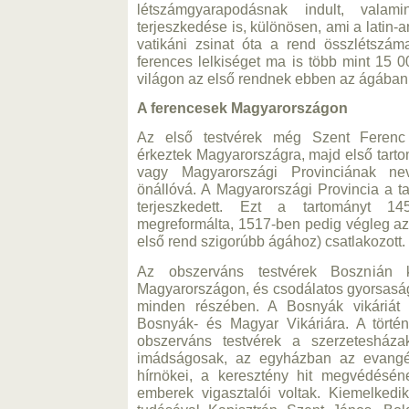
létszámgyarapodásnak indult, valami
terjeszkedése is, különösen, ami a latin-ame
vatikáni zsinat óta a rend összlétszá
ferences lelkiséget ma is több mint 15 0
világon az első rendnek ebben az ágában
A ferencesek Magyarországon
Az első testvérek még Szent Ferenc 
érkeztek Magyarországra, majd első tart
vagy Magyarországi Provinciának nev
önállóvá. A Magyarországi Provincia a ta
terjeszkedett. Ezt a tartományt 14
megreformálta, 1517-ben pedig végleg az
első rend szigorúbb ágához) csatlakozott.
Az obszerváns testvérek Bosznián k
Magyarországon, és csodálatos gyorsaságg
minden részében. A Bosnyák vikáriát 
Bosnyák- és Magyar Vikáriára. A törté
obszerváns testvérek a szerzetesház
imádságosak, az egyházban az evangél
hírnökei, a keresztény hit megvédésén
emberek vigasztalói voltak. Kiemelkedi