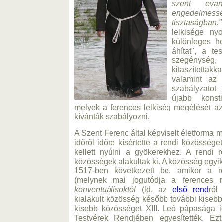
szent evan
engedelmessé
tisztaságban.
lelkisége ny
különleges h
áhítat", a te
szegénység
kitaszította
valamint az 
szabályzatot
újabb konsti
melyek a ferences lelkiség megélését az 
kívánták szabályozni.
A Szent Ferenc által képviselt életforma
időről időre kísértette a rendi közössége
kellett nyúlni a gyökerekhez. A rendi 
közösségek alakultak ki. A közösség egyi
1517-ben következett be, amikor a
(melynek mai jogutódja a ferences r
konventuálisoktól
(ld. az
első rend
ről
kialakult közösség később további kisebb
kisebb közösséget XIII. Leó pápasága 
Testvérek Rendjében egyesítették. E