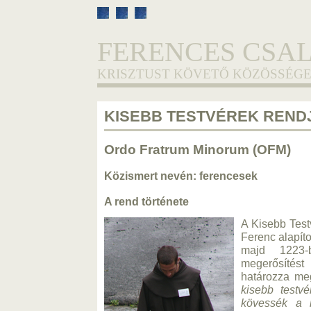
FERENCES CSA
KRISZTUST KÖVETŐ KÖZÖSSÉGE
KISEBB TESTVÉREK REND
Ordo Fratrum Minorum (OFM)
Közismert nevén: ferencesek
A rend története
A Kisebb Test
Ferenc alapít
majd 1223-
megerősítést
határozza meg
kisebb testvé
kövessék a 