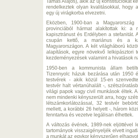
Tamás Alajos), akik az új konstitúciókat 
rendelkeztek olyan kvalitásokkal, hogy
egy új virágkorba elvezetni.
Eközben, 1900-ban a Magyarország h
provinciából hármat alakítottak ki: a m
kapisztránust és Erdélyben a stefanitát.
csupán kettő, a mariánus és a ka
Magyarországon. A két világháború között
alapítások, egyre növekvő lelkipásztori
kezdeményezések valamint a hivatások n
1950-ben a kommunista állam betilto
Tizennyolc házuk bezárása után 1950 é
testvérek - akik közül 15-en szenvedt
testvér halt vértanúhalált -, szétszóratás
világi papok vagy civil munkások éltek. A
nem mindenki kényszerült arra, hogy széts
létszámkorlátozással, 32 testvér bebö
mellett, a korábbi 26 helyett -, három k
fenntartva és vezetve legálisan élhettek.
A változás évének, 1989-nek eljöttével l
tartományok visszaigényeljék elvett ingat
a munkát az egykor kényszerűen elhagyot