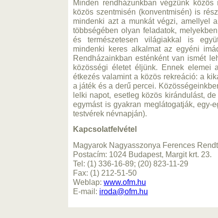
Minden rendházunkban végzünk közös re
közös szentmisén (konventmisén) is rés
mindenki azt a munkát végzi, amellyel 
többségében olyan feladatok, melyekben 
és természetesen világiakkal is együ
mindenki keres alkalmat az egyéni imád
Rendházainkban esténként van ismét leh
közösségi életet éljünk. Ennek elemei
étkezés valamint a közös rekreáció: a ki
a játék és a derű percei. Közösségeinkb
lelki napot, esetleg közös kirándulást, d
egymást is gyakran meglátogatják, egy-
testvérek névnapján).
Kapcsolatfelvétel
Magyarok Nagyasszonya Ferences Rendt
Postacím: 1024 Budapest, Margit krt. 23.
Tel: (1) 336-16-89; (20) 823-11-29
Fax: (1) 212-51-50
Weblap:
www.ofm.hu
E-mail:
iroda@ofm.hu