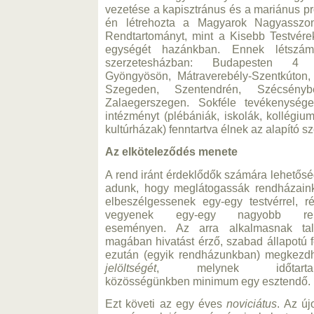
vezetése a kapisztránus és a mariánus pr
én létrehozta a Magyarok Nagyasszon
Rendtartományt, mint a Kisebb Testvére
egységét hazánkban. Ennek létszá
szerzetesházban: Budapesten 4 h
Gyöngyösön, Mátraverebély-Szentkúton
Szegeden, Szentendrén, Szécsény
Zalaegerszegen. Sokféle tevékenységet
intézményt (plébániák, iskolák, kollégiu
kultúrházak) fenntartva élnek az alapító sz
Az elköteleződés menete
A rend iránt érdeklődők számára lehetősé
adunk, hogy meglátogassák rendházaink
elbeszélgessenek egy-egy testvérrel, ré
vegyenek egy-egy nagyobb ren
eseményen. Az arra alkalmasnak talá
magában hivatást érző, szabad állapotú fé
ezután (egyik rendházunkban) megkezdh
jelöltségét
, melynek időtarta
közösségünkben minimum egy esztendő.
Ezt követi az egy éves
noviciátus
. Az új