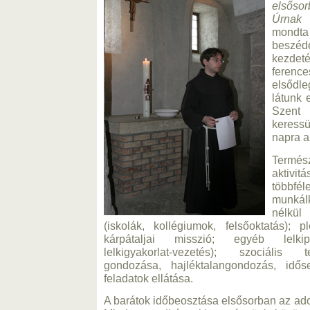
elsősor
Úrnak 
mondta
beszé
kezdet
ferenc
elsődl
látunk
Szent
keress
napra a
Termés
aktivit
több
munkálk
nélkül
(iskolák, kollégiumok, felsőoktatás); pl
kárpátaljai misszió; egyéb lelkipá
lelkigyakorlat-vezetés); szociális 
gondozása, hajléktalangondozás, időse
feladatok ellátása.
A barátok időbeosztása elsősorban az adott