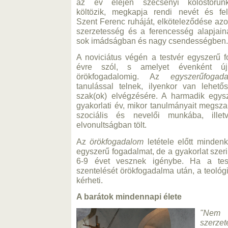
az év elején szécsényi kolostorun
költözik, megkapja rendi nevét és felö
Szent Ferenc ruháját, elköteleződése az
szerzetesség és a ferencesség alapjain
sok imádságban és nagy csendességben.
A noviciátus végén a testvér egyszerű 
évre szól, s amelyet évenként ú
örökfogadalomig. Az
egyszerűfogad
tanulással telnek, ilyenkor van lehet
szak(ok) elvégzésére. A harmadik egys
gyakorlati év, mikor tanulmányait megszak
szociális és nevelői munkába, ille
elvonultságban tölt.
Az
örökfogadalom
letétele előtt minden
egyszerű fogadalmat, de a gyakorlat szer
6-9 évet vesznek igénybe. Ha a test
szentelését örökfogadalma után, a teológ
kérheti.
A barátok mindennapi élete
"Nem
szerz